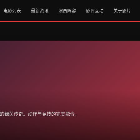
电影列表
最新资讯
演员阵容
影评互动
关于影片
的绿茵传奇。动作与竞技的完美融合，
入了解这部融合中国功夫与足球竞技的诚意