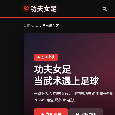
🥋
功夫女足
首页
首页
>
功夫女足电影专区
🔥 热血上映
⚡ 独家幕后
功夫女足
揭秘功夫女足
当武术遇上足球
幕后制作全纪录
一群怀揣梦想的女孩，用中国功夫踢出属于她们
从选角到训练，从武术指导到球场实拍，带你深
2024年度最燃体育电影。
之作。
▶ 立即观看
📺 观看花絮
💬 查看影评
📖 了解更多
👥 演员介绍
🎬 相关推荐