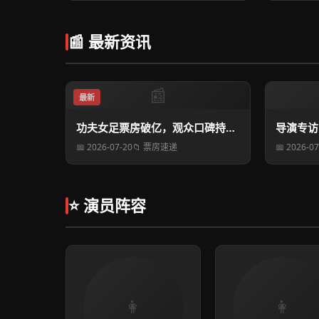
📰 最新资讯
📰
最新
功夫女足票房破亿，观众口碑持续发酵
📅 2026-07-20
📁 票房速递
📅 2026-07
⭐ 演员阵容
👩
👩